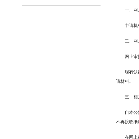
一、网
申请机
二、网
网上审批
现有认
请材料。
三、相
自本公
不再接收纸
在网上