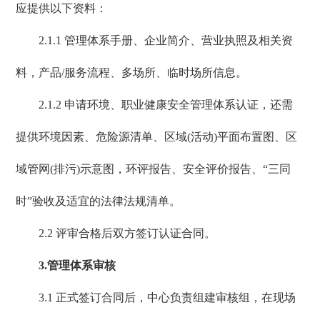
应提供以下资料：
2.1.1 管理体系手册、企业简介、营业执照及相关资
料，产品/服务流程、多场所、临时场所信息。
2.1.2 申请环境、职业健康安全管理体系认证，还需
提供环境因素、危险源清单、区域(活动)平面布置图、区
域管网(排污)示意图，环评报告、安全评价报告、“三同
时”验收及适宜的法律法规清单。
2.2 评审合格后双方签订认证合同。
3.管理体系审核
3.1 正式签订合同后，中心负责组建审核组，在现场